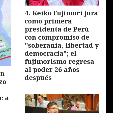
Keiko Fujimori jura
como primera
presidenta de Perú
con compromiso de
"soberanía, libertad y
democracia"; el
fujimorismo regresa
al poder 26 años
ón
después
zo
e a