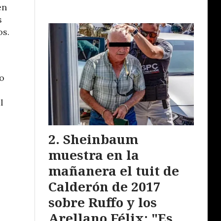
én
s
os.
o
l
Sheinbaum
muestra en la
mañanera el tuit de
Calderón de 2017
sobre Ruffo y los
Arellano Félix: "Es