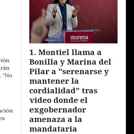
Montiel llama a
Bonilla y Marina del
ción
drán
Pilar a "serenarse y
. “No
mantener la
cordialidad" tras
video donde el
exgobernador
ación
amenaza a la
es
mandataria