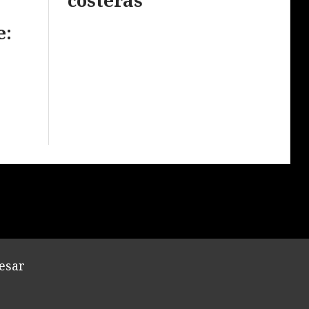
e:
esar