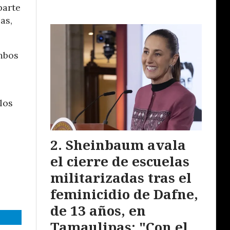
parte
as,
mbos
los
Sheinbaum avala
el cierre de escuelas
militarizadas tras el
feminicidio de Dafne,
de 13 años, en
Tamaulipas: "Con el