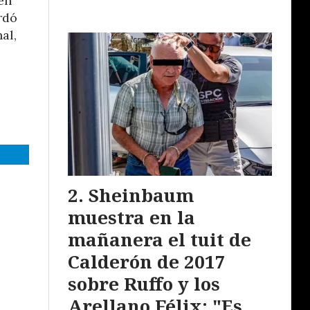
en
rdó
al,
Sheinbaum
muestra en la
mañanera el tuit de
Calderón de 2017
sobre Ruffo y los
Arellano Félix: "Es