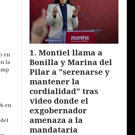
Montiel llama a
p en
Bonilla y Marina del
n la
rump
Pilar a "serenarse y
mantener la
a
cordialidad" tras
video donde el
0% en
exgobernador
amenaza a la
 del
mandataria