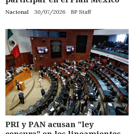
Nacional
30/07/2026
BP Staff
PRI y PAN acusan "ley
censura" en los lineamientos