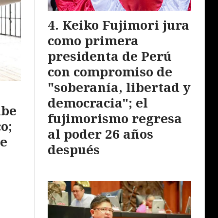
Keiko Fujimori jura
como primera
presidenta de Perú
con compromiso de
"soberanía, libertad y
l
democracia"; el
ibe
fujimorismo regresa
o;
al poder 26 años
de
después