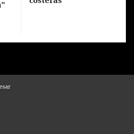
a"
esar