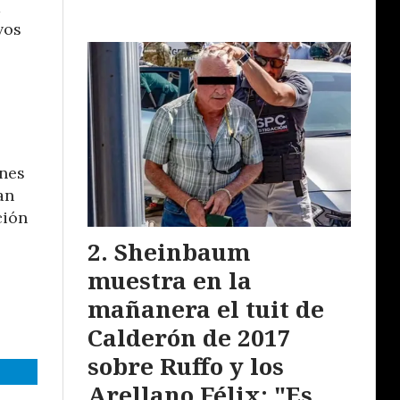
a
vos
ones
an
ción
Sheinbaum
muestra en la
mañanera el tuit de
Calderón de 2017
sobre Ruffo y los
Arellano Félix: "Es