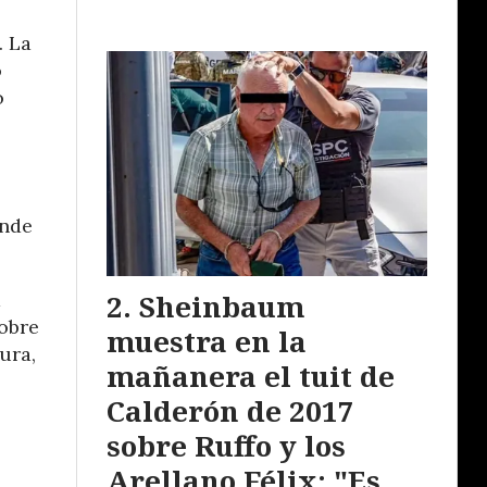
. La
o
o
onde
a
Sheinbaum
sobre
muestra en la
ura,
mañanera el tuit de
Calderón de 2017
sobre Ruffo y los
Arellano Félix: "Es