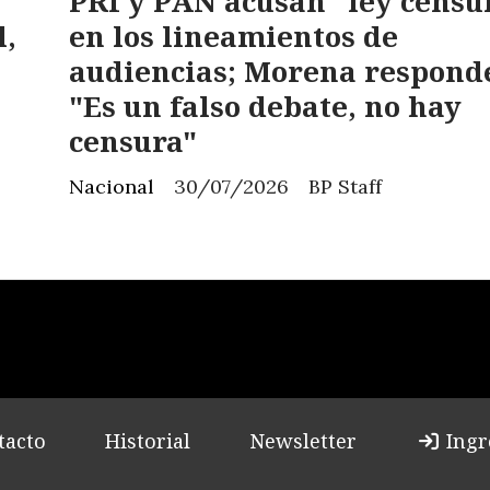
PRI y PAN acusan "ley censu
l,
en los lineamientos de
audiencias; Morena respond
"Es un falso debate, no hay
censura"
Nacional
30/07/2026
BP Staff
tacto
Historial
Newsletter
Ingr