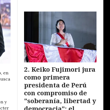
Keiko Fujimori jura
, en
como primera
busca
presidenta de Perú
con compromiso de
"soberanía, libertad y
ón y
democracia"; el
ácter