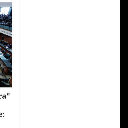
ra"
e: