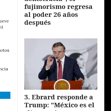
fujimorismo regresa
al poder 26 años
después
nueve
el
motos
ncia
Ebrard responde a
Trump: "México es el